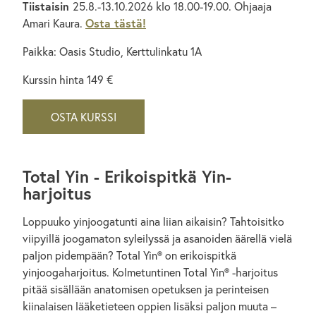
Tiistaisin
25.8.-13.10.2026 klo 18.00-19.00. Ohjaaja
Amari Kaura.
Osta tästä!
Paikka: Oasis Studio, Kerttulinkatu 1A
Kurssin hinta 149 €
OSTA KURSSI
Total Yin - Erikoispitkä Yin-
harjoitus
Loppuuko yinjoogatunti aina liian aikaisin? Tahtoisitko
viipyillä joogamaton syleilyssä ja asanoiden äärellä vielä
paljon pidempään? Total Yin® on erikoispitkä
yinjoogaharjoitus. Kolmetuntinen Total Yin® -harjoitus
pitää sisällään anatomisen opetuksen ja perinteisen
kiinalaisen lääketieteen oppien lisäksi paljon muuta –