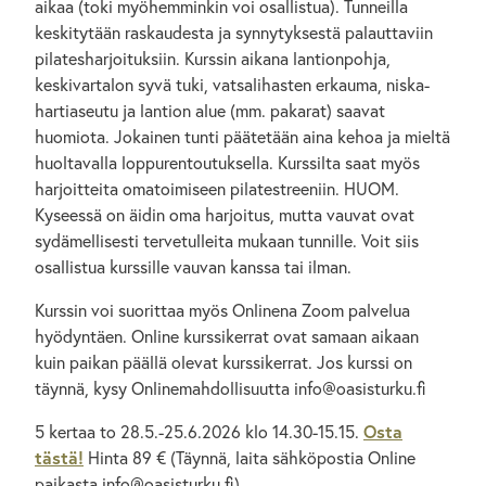
aikaa (toki myöhemminkin voi osallistua). Tunneilla
keskitytään raskaudesta ja synnytyksestä palauttaviin
pilatesharjoituksiin. Kurssin aikana lantionpohja,
keskivartalon syvä tuki, vatsalihasten erkauma, niska-
hartiaseutu ja lantion alue (mm. pakarat) saavat
huomiota. Jokainen tunti päätetään aina kehoa ja mieltä
huoltavalla loppurentoutuksella. Kurssilta saat myös
harjoitteita omatoimiseen pilatestreeniin. HUOM.
Kyseessä on äidin oma harjoitus, mutta vauvat ovat
sydämellisesti tervetulleita mukaan tunnille. Voit siis
osallistua kurssille vauvan kanssa tai ilman.
Kurssin voi suorittaa myös Onlinena Zoom palvelua
hyödyntäen. Online kurssikerrat ovat samaan aikaan
kuin paikan päällä olevat kurssikerrat. Jos kurssi on
täynnä, kysy Onlinemahdollisuutta info@oasisturku.fi
5 kertaa to 28.5.-25.6.2026 klo 14.30-15.15.
Osta
tästä!
Hinta 89 € (Täynnä, laita sähköpostia Online
paikasta info@oasisturku.fi)