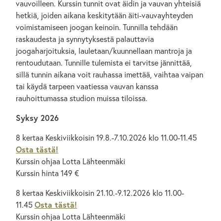
vauvoilleen. Kurssin tunnit ovat äidin ja vauvan yhteisiä
hetkiä, joiden aikana keskitytään äiti-vauvayhteyden
voimistamiseen joogan keinoin. Tunnilla tehdään
raskaudesta ja synnytyksestä palauttavia
joogaharjoituksia, lauletaan/kuunnellaan mantroja ja
rentoudutaan. Tunnille tulemista ei tarvitse jännittää,
sillä tunnin aikana voit rauhassa imettää, vaihtaa vaipan
tai käydä tarpeen vaatiessa vauvan kanssa
rauhoittumassa studion muissa tiloissa.
Syksy 2026
8 kertaa Keskiviikkoisin 19.8.-7.10.2026 klo 11.00-11.45
Osta tästä!
Kurssin ohjaa Lotta Lähteenmäki
Kurssin hinta 149 €
8 kertaa Keskiviikkoisin 21.10.-9.12.2026 klo 11.00-
11.45
Osta tästä!
Kurssin ohjaa Lotta Lähteenmäki