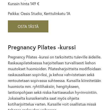
Kurssin hinta 149 €
Paikka: Oasis Studio, Kerttulinkatu 1A
OSTA TÄSTÄ
Pregnancy Pilates -kurssi
Pregnancy Pilates -kurssi on tarkoitettu tuleville äideille.
Raskauspilateksessa harjoitellaan turvallisesti kehon
muutokset huomioiden. Pilatesharjoitteita modifioidaan
raskausaikaan sopiviksi, ja kehoa vahvistetaan sekä
rentoutetaan sopivassa suhteessa. Kurssilla kiinnitetään
huomiota mm. ryhtilihaksiin, hengitykseen,
lantionpohjaan sekä niska-hartiaseudun hyvinvointiin.
Jokaiselta kurssikerralta saat myös ohjeita
kotiharjoittelua varten. Kurssille voit osallistua missä
tahansa raskauden vaiheessa.