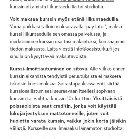
kurssin alkamista
liikuntaeduilla tai studiolla.
Voit maksaa kurssin myös etänä liikuntaeduilla
.
Varaa paikkasi tällöin maksutavalla "pay later", maksa
kurssi liikuntaedulla sen omassa palvelussa, ja
merkitsemme kurssin osaltasi maksetuksi, kun saamme
tiedon maksusta. Laita viestiä info@oasisturku.fi jos
sinulla on kysyttävää maksutavoista.
Kurssi-ilmoittautuminen on sitova.
Alle viikko ennen
kurssin alkamista tehdyistä peruutuksista ei makseta
takaisin kurssimaksua. Sairastapauksissa voit siirtää
kurssiosallistumisesi seuraavaan itsellesi sopivaan
kurssiin tai vaihtaa kurssin 10x korttiin.
Yksittäisistä
poissaoloista saat creditin, jonka voit käyttää
lukujärjestyksen mattotunneille, joten voit
huoletta varata kurssin, vaikka jokin kerta jäisikin
välistä.
Kursseille saa ilmaiseksi lainamaton studiolta.