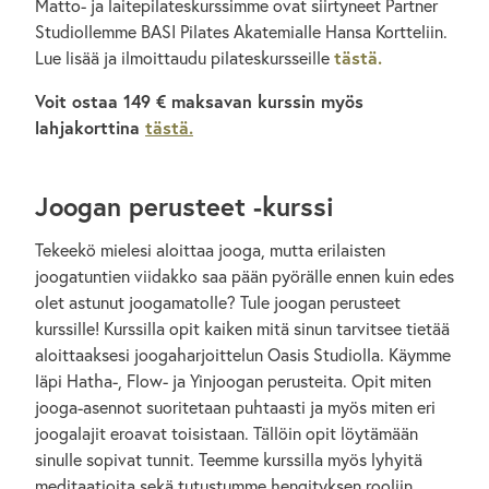
Matto- ja laitepilateskurssimme ovat siirtyneet Partner
Studiollemme BASI Pilates Akatemialle Hansa Kortteliin.
Lue lisää ja ilmoittaudu pilateskursseille
tästä.
Voit ostaa 149 € maksavan kurssin myös
lahjakorttina
tästä.
Joogan perusteet -kurssi
Tekeekö mielesi aloittaa jooga, mutta erilaisten
joogatuntien viidakko saa pään pyörälle ennen kuin edes
olet astunut joogamatolle? Tule joogan perusteet
kurssille! Kurssilla opit kaiken mitä sinun tarvitsee tietää
aloittaaksesi joogaharjoittelun Oasis Studiolla. Käymme
läpi Hatha-, Flow- ja Yinjoogan perusteita. Opit miten
jooga-asennot suoritetaan puhtaasti ja myös miten eri
joogalajit eroavat toisistaan. Tällöin opit löytämään
sinulle sopivat tunnit. Teemme kurssilla myös lyhyitä
meditaatioita sekä tutustumme hengityksen rooliin