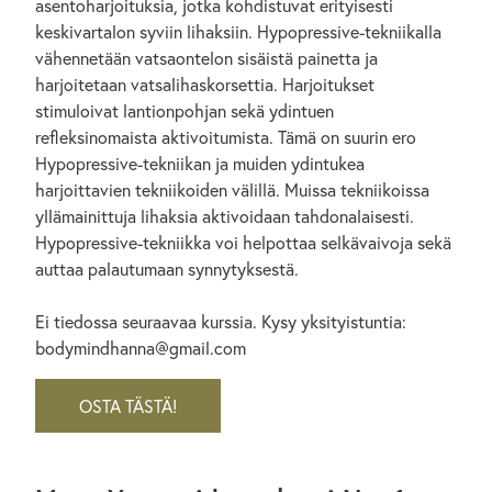
asentoharjoituksia, jotka kohdistuvat erityisesti
keskivartalon syviin lihaksiin. Hypopressive-tekniikalla
vähennetään vatsaontelon sisäistä painetta ja
harjoitetaan vatsalihaskorsettia. Harjoitukset
stimuloivat lantionpohjan sekä ydintuen
refleksinomaista aktivoitumista. Tämä on suurin ero
Hypopressive-tekniikan ja muiden ydintukea
harjoittavien tekniikoiden välillä. Muissa tekniikoissa
yllämainittuja lihaksia aktivoidaan tahdonalaisesti.
Hypopressive-tekniikka voi helpottaa selkävaivoja sekä
auttaa palautumaan synnytyksestä.
Ei tiedossa seuraavaa kurssia. Kysy yksityistuntia:
bodymindhanna@gmail.com
OSTA TÄSTÄ!