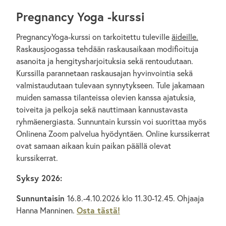
Pregnancy Yoga -kurssi
PregnancyYoga-kurssi on tarkoitettu tuleville
äideille.
Raskausjoogassa tehdään raskausaikaan modifioituja
asanoita ja hengitysharjoituksia sekä rentoudutaan.
Kurssilla parannetaan raskausajan hyvinvointia sekä
valmistaudutaan tulevaan synnytykseen. Tule jakamaan
muiden samassa tilanteissa olevien kanssa ajatuksia,
toiveita ja pelkoja sekä nauttimaan kannustavasta
ryhmäenergiasta. Sunnuntain kurssin voi suorittaa myös
Onlinena Zoom palvelua hyödyntäen. Online kurssikerrat
ovat samaan aikaan kuin paikan päällä olevat
kurssikerrat.
Syksy 2026:
Sunnuntaisin
16.8.-4.10.2026 klo 11.30-12.45. Ohjaaja
Hanna Manninen.
Osta tästä!